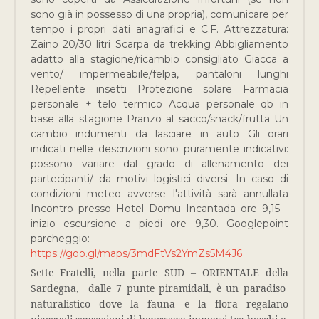
sono già in possesso di una propria), comunicare per
tempo i propri dati anagrafici e C.F. Attrezzatura:
Zaino 20/30 litri Scarpa da trekking Abbigliamento
adatto alla stagione/ricambio consigliato Giacca a
vento/ impermeabile/felpa, pantaloni lunghi
Repellente insetti Protezione solare Farmacia
personale + telo termico Acqua personale qb in
base alla stagione Pranzo al sacco/snack/frutta Un
cambio indumenti da lasciare in auto Gli orari
indicati nelle descrizioni sono puramente indicativi:
possono variare dal grado di allenamento dei
partecipanti/ da motivi logistici diversi. In caso di
condizioni meteo avverse l'attività sarà annullata
Incontro presso Hotel Domu Incantada ore 9,15 -
inizio escursione a piedi ore 9,30. Googlepoint
parcheggio:
https://goo.gl/maps/3mdFtVs2YmZs5M4J6
Sette Fratelli, nella parte SUD – ORIENTALE della
Sardegna, dalle 7 punte piramidali, è un paradiso
naturalistico dove la fauna e la flora regalano