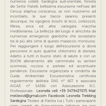
numerosi volatili. Sardegna sud-orientale, foresta
dei Sette Fratelli, bellissima escursione nell'oasi del
Cervus elaphus corsicanus, se non riusciremo ad
incontrarlo, le sue tracce saranno presenti
dovunque, tra rigogliosi boschi di lecci, corbezzoli,
fillirea, erica ed altra variegata macchia
mediterranea. La bellezza del luogo é arricchita da
numerose emergenze granitiche che sovrastano
tra le più alte cime di questo massiccio montuoso.
Per raggiungere il luogo dell'escursione si dovrà
percorrere in auto qualche chilometro di sterrata.
Adatto a tutti in buono stato di salute e con un
BUON allenamento alle camminate su sentieri
sconnessi, rocciosi e pietraie ed accentuate
pendenze. Escursione organizzata e condotta da
Guida Ambientale Escursionistica certificata
regolarmente abilitata RAS n° 667 e associata
AIGAE n° SA366 con Assicurazione R.C.
Professionale:
Leonella cell: +39 3479437675 Mail:
mel.leovil@gmail.com Facebook: Leonella Trekking
Sardegna
Titolare di Partita Iva ) Tutti i partecipanti
sono coperti da Assicurazione Infortuni (se non