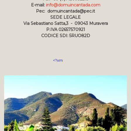
E-mail:
info@domuincantada.com
Pec: domuincantada@pec.it
SEDE LEGALE
Via Sebastiano Satta,3 - 09043 Muravera
P.IVA 02657570921
CODICE SDI: 5RUO82D
<?xm