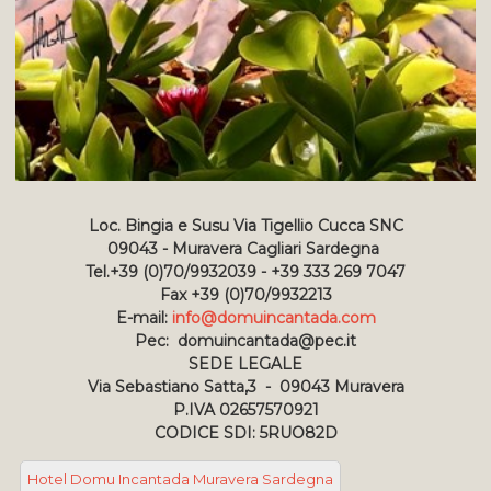
Loc. Bingia e Susu Via Tigellio Cucca SNC
09043 - Muravera Cagliari Sardegna
Tel.+39 (0)70/9932039 - +39 333 269 7047
Fax +39 (0)70/9932213
E-mail:
info@domuincantada.com
Pec: domuincantada@pec.it
SEDE LEGALE
Via Sebastiano Satta,3 - 09043 Muravera
P.IVA 02657570921
CODICE SDI: 5RUO82D
Hotel Domu Incantada Muravera Sardegna