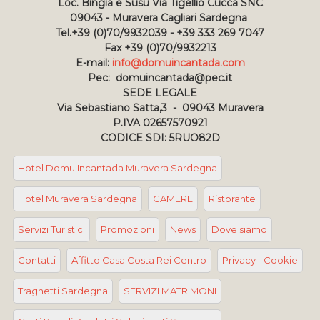
Loc. Bingia e Susu Via Tigellio Cucca SNC
09043 - Muravera Cagliari Sardegna
Tel.+39 (0)70/9932039 - +39 333 269 7047
Fax +39 (0)70/9932213
E-mail:
info@domuincantada.com
Pec: domuincantada@pec.it
SEDE LEGALE
Via Sebastiano Satta,3 - 09043 Muravera
P.IVA 02657570921
CODICE SDI: 5RUO82D
Hotel Domu Incantada Muravera Sardegna
Hotel Muravera Sardegna
CAMERE
Ristorante
Servizi Turistici
Promozioni
News
Dove siamo
Contatti
Affitto Casa Costa Rei Centro
Privacy - Cookie
Traghetti Sardegna
SERVIZI MATRIMONI