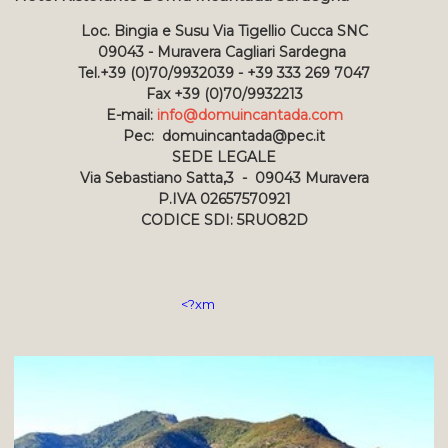
Loc. Bingia e Susu Via Tigellio Cucca SNC
09043 - Muravera Cagliari Sardegna
Tel.+39 (0)70/9932039 - +39 333 269 7047
Fax +39 (0)70/9932213
E-mail:
info@domuincantada.com
Pec: domuincantada@pec.it
SEDE LEGALE
Via Sebastiano Satta,3 - 09043 Muravera
P.IVA 02657570921
CODICE SDI: 5RUO82D
<?xm